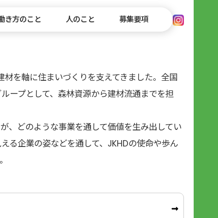
働き方のこと
人のこと
募集要項
PEOPLE
RECRUIT
・建材を軸に住まいづくりを支えてきました。全国
こと
人のこと
募集要項
グループとして、森林資源から建材流通までを担
NING・BENFITS
INTERVIEW 01
FAQ
について
成制度／福利厚生
F.Y さん（2022年入社）
よくある質問
INTERVIEW 02
ちが、どのような事業を通して価値を生み出してい
Y.S さん（2023年入社）
INTERVIEW 03
える企業の姿などを通して、JKHDの使命や歩ん
Y.T さん（2017年入社）
。
INTERVIEW 04
N.K さん（2008年入社）