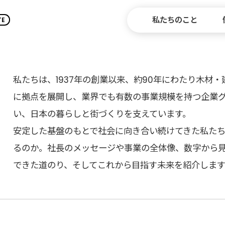
私たちのこと
TE
ABOUT
WORKS
私たちは、1937年の創業以来、約90年にわたり木材
私たちのこと
働き方の
に拠点を展開し、業界でも有数の事業規模を持つ企業
BUSINESS
TRAI
JKホールディングス／ジャパン建材
人材育
い、日本の暮らしと街づくりを支えています。
JKHD MIND
安定した基盤のもとで社会に向き合い続けてきた私た
私たちの思い
DATA
るのか。社長のメッセージや事業の全体像、数字から見
数字で見るJKホールディングス
できた道のり、そしてこれから目指す未来を紹介します