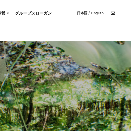
木材調達基本方針
有価証券報告書・半期報告書
CFD提言に基づく情報開示
ンプライアンス宣言
決算説明資料
情報
グループスローガン
日本語
English
株主総会招集通知
報
環境方針
決算短信
IR関連情報
人権方針
木材調達基本方針
有価証券報告書・半期報告書
ディスクロージャー・ポリシー
TCFD提言に基づく情報開示
コンプライアンス宣言
決算説明資料
株主総会招集通知
IR関連情報
ディスクロージャー・ポリシー