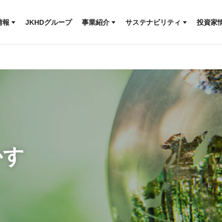
快適な住まいづくりを支える
人とともに
より安心な住まいづくりを
社会とともに
T
コ
情報
JKHDグループ
事業紹介
サステナビリティ
投資家
木のぬくもりで、街に笑顔を
サステナビリティニュース
ッセージ
森を育み、木を活かす
地球とともに
IR情
ルディングス
理念
快適な住まいづくりを支える
人とともに
革
より安心な住まいづくりを
社会とともに
概要
木のぬくもりで、街に笑顔を
サステナビリティニュース
ールディングス
かす