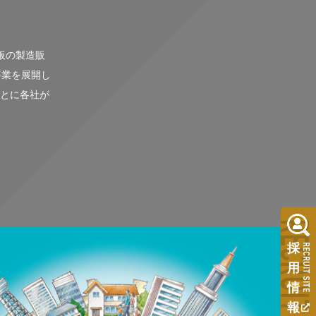
板の製造販
事業を展開し
とに各社が
RECRUI
採
RECRUIT SITE
用
情
報