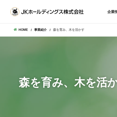
企業理念
沿革
企業
会社概要
トップメ
数字で見るJKホー
企業
HOME
事業紹介
森を育み、木を活かす
沿
会社
数字で見るJKホ
森を育み、
木を活