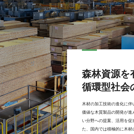
森林資源を
循環型社会
木材の加工技術の進化に伴い
価値な木質製品の開発が進
い分野への提案、活用を促
た、国内では積極的に木材