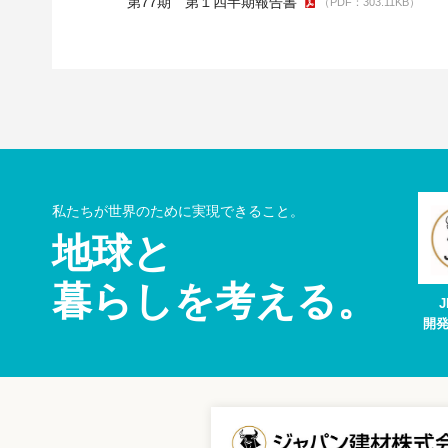
第77期 第１四半期報告書
（PDF：303.11KB）
2022年（令和4年）3月期 76期
第76期 有価証券報告書
（PDF：1.22MB）
第76期 第３四半期報告書
（PDF：309.72KB）
私たちが世界のために実現できること。
第76期 第２四半期報告書
（PDF：329.96KB）
地球と
第76期 第１四半期報告書
（PDF：668.32KB）
暮らしを考える。
開発
2021年（令和3年）3月期 75期
第75期 有価証券報告書
（PDF：1.15MB）
第75期 第３四半期報告書
（PDF：662.03KB）