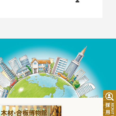
RECRUI
採
RECRUIT SITE
用