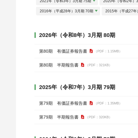
2021年（令和3年）3月期 75期
2020年（令和2年）3
2016年（平成28年）3月期 70期
2015年（平成27年
2026年（令和8年）3月期 80期
第80期 有価証券報告書
（PDF：1.15MB）
第80期 半期報告書
（PDF：321KB）
2025年（令和7年）3月期 79期
第79期 有価証券報告書
（PDF：1.35MB）
第79期 半期報告書
（PDF：320KB）