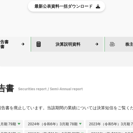
最新公表資料一括ダウンロード
報告書
決算説明資料
株
告書
告書
Securities report / Semi-Annual report
半期報告書を廃止しています。当該期間の業績については決算短信をご覧く
月期 79期
2024年（令和6年）3月期 78期
2023年（令和5年）3月期 