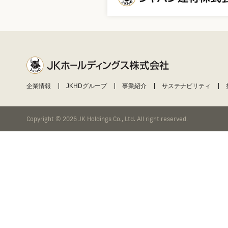
第75期 第２四半期報告書
（PDF：676.48KB）
第75期 第１四半期報告書
（PDF：532.28KB）
2020年（令和2年）3月期 74期
企業情報
JKHDグループ
事業紹介
サステナビリティ
第74期 有価証券報告書
（PDF：806.63KB）
Copyright © 2026 JK Holdings Co., Ltd. All right reserved.
第74期 第３四半期報告書
（PDF：646.34KB）
第74期 第２四半期報告書
（PDF：660.74KB）
第74期 第１四半期報告書
（PDF：619.99KB）
2019年（平成31年）3月期 73期