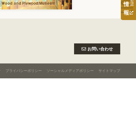
情
報
お問い合わせ
針
プライバシーポリシー
ソーシャルメディアポリシー
サイトマップ