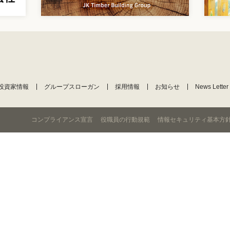
投資家情報
グループスローガン
採用情報
お知らせ
News Letter
コンプライアンス宣言
役職員の行動規範
情報セキュリティ基本方