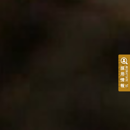
RECRUI
採
RECRUIT SITE
用
情
報