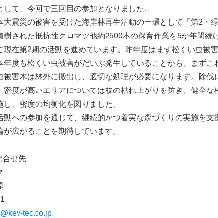
として、今回で三回目の参加となりました。
本大震災の被害を受けた海岸林再生活動の一環として「第2・
植樹された抵抗性クロマツ他約2500本の保育作業を5か年間続
現在第2期の活動を進めています。昨年度はまず松くい虫被害木
本年度も松くい虫被害がだいぶ発生していることから、まずこ
虫被害木は林外に搬出し、適切な処理が必要になります。除伐
、密度が高いエリアについては枝の枯れ上がりを防ぎ、健全な
施し、密度の均衡化を図りました。
活動への参加を通じて、継続的かつ着実な森づくりの実施を支
輪が広がることを期待しています。
問合せ先
ク
原
41
a@key-tec.co.jp