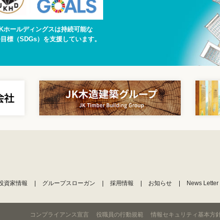
JKホールディングスは持続可能な
目標（SDGs）を支援しています。
投資家情報
グループスローガン
採用情報
お知らせ
News Letter
コンプライアンス宣言
役職員の行動規範
情報セキュリティ基本方