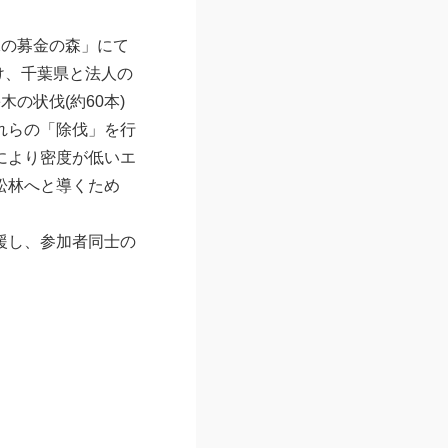
緑の募金の森」にて
け、千葉県と法人の
の状伐(約60本)
れらの「除伐」を行
により密度が低いエ
松林へと導くため
援し、参加者同士の