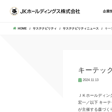
企業理念
沿革
企業
会社概要
トップメ
数字で見るJKホー
企業
HOME
サステナビリティ
サステナビリティニュース
キー
沿
会社
数字で見るJKホ
キーテック
2024.11.13
ＪＫホールディン
宏一／以下 キー
が主催する森づく