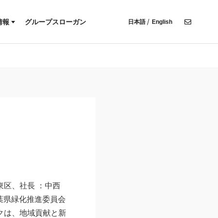
木材調達基本方針
有価証券報告書・半期報告書
CFD提言に基づく情報開示
ンプライアンス宣言
決算説明資料
情報
グループスローガン
日本語
English
株主総会招集通知
報
環境方針
決算短信
IR関連情報
人権方針
木材調達基本方針
有価証券報告書・半期報告書
ディスクロージャー・ポリシー
TCFD提言に基づく情報開示
コンプライアンス宣言
決算説明資料
株主総会招集通知
IR関連情報
ディスクロージャー・ポリシー
区、社長 ：中西
葉県緑化推進委員会
クは、地域貢献と新