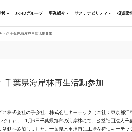
快適な住まいづくりを支える
人とともに
より安心な住まいづくりを
社会とともに
T
コ
情報
JKHDグループ
事業紹介
サステナビリティ
投資家
木のぬくもりで、街に笑顔を
サステナビリティニュース
ッセージ
森を育み、木を活かす
地球とともに
IR情
ルディングス
理念
快適な住まいづくりを支える
人とともに
テック 千葉県海岸林再生活動参加
革
より安心な住まいづくりを
社会とともに
概要
木のぬくもりで、街に笑顔を
サステナビリティニュース
ールディングス
 千葉県海岸林再生活動参加
グス株式会社の子会社、株式会社キーテック（本社：東京都江東
テック）は、11月6日千葉県旭市の海岸林にて、公益社団法人千
り活動へ参加しました。千葉県木更津市に工場を持つキーテッ