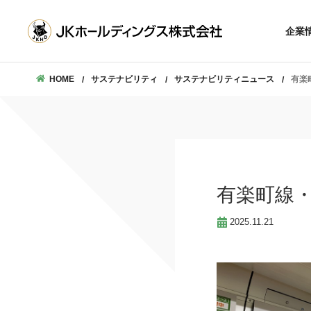
企業理念
沿革
企業
会社概要
トップメ
数字で見るJKホー
企業
HOME
サステナビリティ
サステナビリティニュース
有楽
沿
会社
数字で見るJKホ
有楽町線
2025.11.21