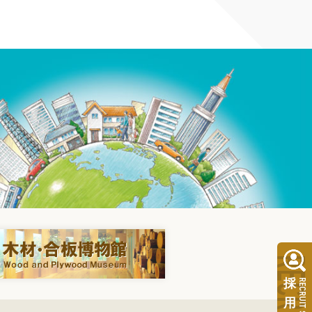
RECRUI
採
RECRUIT SITE
用