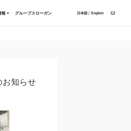
木材調達基本方針
有価証券報告書・半期報告書
CFD提言に基づく情報開示
ンプライアンス宣言
決算説明資料
情報
グループスローガン
日本語
English
株主総会招集通知
報
環境方針
決算短信
IR関連情報
人権方針
木材調達基本方針
有価証券報告書・半期報告書
ディスクロージャー・ポリシー
TCFD提言に基づく情報開示
コンプライアンス宣言
決算説明資料
株主総会招集通知
IR関連情報
ディスクロージャー・ポリシー
のお知らせ