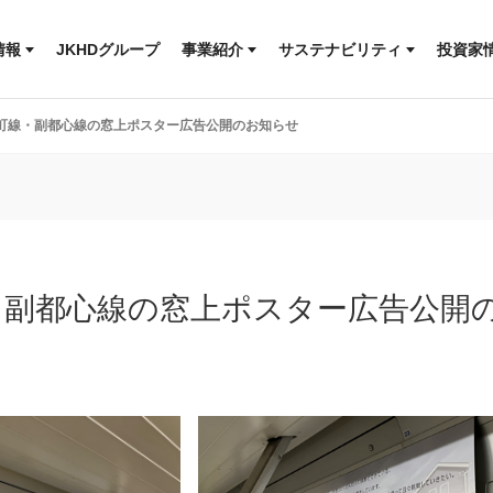
快適な住まいづくりを支える
人とともに
より安心な住まいづくりを
社会とともに
T
コ
情報
JKHDグループ
事業紹介
サステナビリティ
投資家
木のぬくもりで、街に笑顔を
サステナビリティニュース
ッセージ
森を育み、木を活かす
地球とともに
IR情
ルディングス
理念
快適な住まいづくりを支える
人とともに
町線・副都心線の窓上ポスター広告公開のお知らせ
革
より安心な住まいづくりを
社会とともに
概要
木のぬくもりで、街に笑顔を
サステナビリティニュース
ールディングス
・副都心線の窓上ポスター広告公開