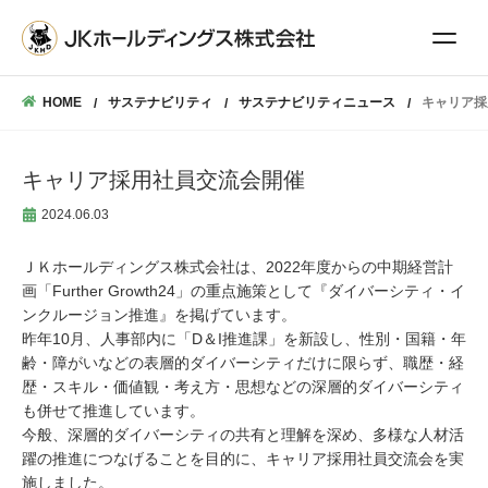
HOME
サステナビリティ
サステナビリティニュース
キャリア採
キャリア採用社員交流会開催
2024.06.03
ＪＫホールディングス株式会社は、2022年度からの中期経営計
画「Further Growth24」の重点施策として『ダイバーシティ・イ
ンクルージョン推進』を掲げています。
昨年10月、人事部内に「D＆I推進課」を新設し、性別・国籍・年
齢・障がいなどの表層的ダイバーシティだけに限らず、職歴・経
歴・スキル・価値観・考え方・思想などの深層的ダイバーシティ
も併せて推進しています。
今般、深層的ダイバーシティの共有と理解を深め、多様な人材活
躍の推進につなげることを目的に、キャリア採用社員交流会を実
施しました。