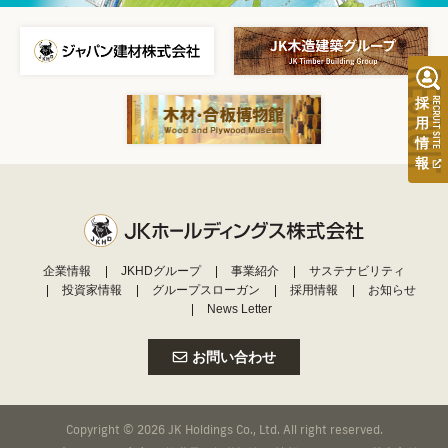
RECRUI
採
RECRUIT SITE
用
情
報
企業情報
JKHDグループ
事業紹介
サステナビリティ
投資家情報
グループスローガン
採用情報
お知らせ
News Letter
お問い合わせ
Copyright © 2026 JK Holdings Co., Ltd. All right reserved.