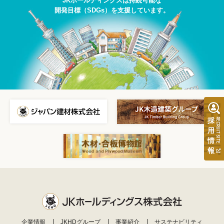
JKホールディングスは持続可能な
開発目標（SDGs）を支援しています。
RECRUI
採
RECRUIT SITE
用
情
報
企業情報
JKHDグループ
事業紹介
サステナビリティ