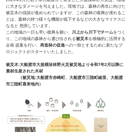
に大きなダメージを与えました。現地では、森林の再生に向けた
被災木の伐採が進められていますが、この森林の復興が遅れるこ
とは、森林の持つ様々な機能が低下するなどの大きなマイナスに
なると 危惧しています。
この地域の一日も早い復興を願い、
川上から川下でチーム
をつく
り、この地域の森林から運び出される
被災木
を積極的に活用する
企画 提案を行い、
再造林の促進
への一助とするために新たなプ
ロジェクトがスタートいたしました。
被災木:大船渡市大規模珍林野火災被災地より令和7年2月以降に
素材生産された木材
（被災地:大船渡市赤崎町、大船渡市三陸町綾里、大船渡
市三陸町喜来地内）